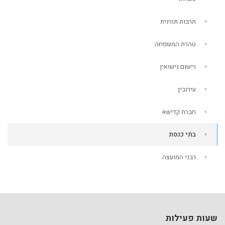
תרבות תורנית
טהרת המשפחה
רישום נישואין
עירובין
חברת קדישא
בתי כנסת
רבני המועצה
שעות פעילות