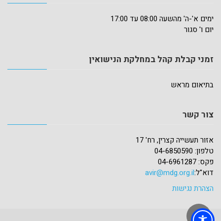
ימים א'-ה' מהשעה 08:00 עד 17:00
יום ו' סגור
זמני קבלת קהל במחלקת הנישואין
בתיאום מראש
צור קשר
אזור תעשייה קצרין, רח' 17
טלפון: 04-6850590
פקס: 04-6961287
דוא"ל:
avir@mdg.org.il
הצהרת נגישות
גלילה