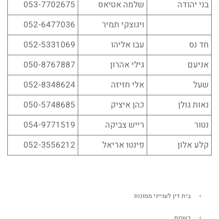
בני יהודה
שלמה אטיאס
053-7702675
ויגוצקי תמיר
052-6477036
חד נס
עבו אליהו
052-5331069
אניעם
גילי אהרון
050-8767887
שעל
אלי חזיזה
052-8348624
נאות גולן
כהן איציק
050-5748685
נטור
רייש צביקה
054-9771519
קלע אלון
פינטו אריאל
052-3556212
בית דין לענייני ממונות
כשרות